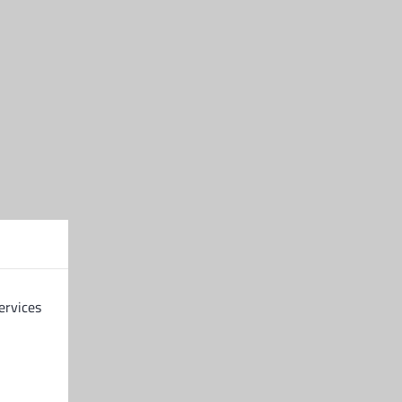
Viard Utilitaires
12, Avenue Marcel le Mignot,
76700 Gonfreville l'Orcher
02 35 45 23 17
contact@viard-utilitaires.com
ervices
Horaires
Du lundi au vendredi :