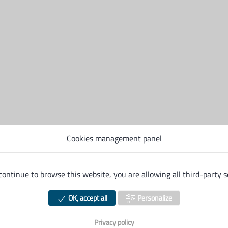
om
*
lle
*
Cookies management panel
 continue to browse this website, you are allowing all third-party s
léphone
*
OK, accept all
Personalize
Privacy policy
Demande de proforma